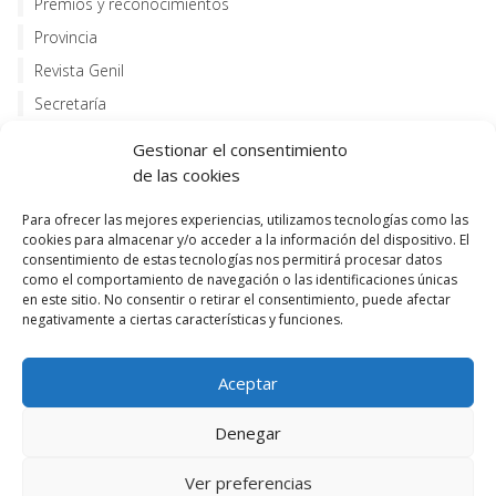
Premios y reconocimientos
Provincia
Revista Genil
Secretaría
Servicios
Gestionar el consentimiento
de las cookies
Meta
Para ofrecer las mejores experiencias, utilizamos tecnologías como las
Acceder
cookies para almacenar y/o acceder a la información del dispositivo. El
consentimiento de estas tecnologías nos permitirá procesar datos
Feed de entradas
como el comportamiento de navegación o las identificaciones únicas
en este sitio. No consentir o retirar el consentimiento, puede afectar
Feed de comentarios
negativamente a ciertas características y funciones.
WordPress.org
Aceptar
Denegar
Escolapios Granada Genil - Paseo de los Basilios 2 -
Ver preferencias