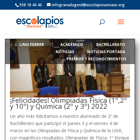
958 18 40 40
infogranadagenil@escolapiosemaus.org
LINO FERRER
ACADÉMICO
BACHILLERATO
por
|
|
,
,
NOTICIAS
NOTICIAS PORTADA
,
,
PREMIOS Y RECONOCIMIENTOS
¡Felicidades! Olimpiadas Física (1º,2º
y 10º) y Química (2º y 3º) 2022
Un año más felicitamos a nuestro alumnado de 2º de
Bachillerato que participó el jueves 3 y el viernes 4 de
marzo en las Olimpiadas de Física y Química de la UGR,
con magníficos resultados. Olimpiadas de Física: 1º Enrique